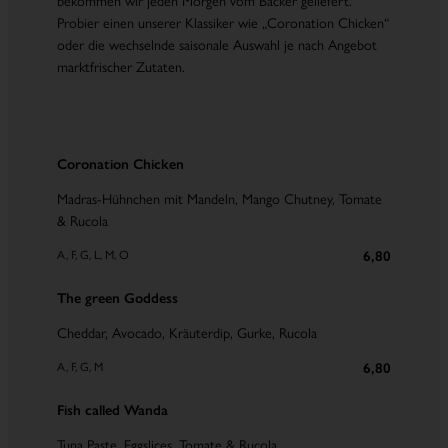
Probier einen unserer Klassiker wie „Coronation Chicken“
oder die wechselnde saisonale Auswahl je nach Angebot
marktfrischer Zutaten.
Coronation Chicken
Madras-Hühnchen mit Mandeln, Mango Chutney, Tomate
& Rucola
A, F, G, L, M, O
6,80
The green Goddess
Cheddar, Avocado, Kräuterdip, Gurke, Rucola
A, F, G, M
6,80
Fish called Wanda
Tuna Paste, Eggslices, Tomate & Rucola