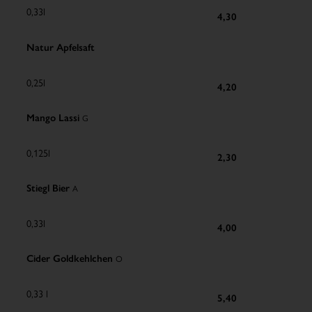
0,33l
4,30
Natur Apfelsaft
0,25l
4,20
Mango Lassi
G
0,125l
2,30
Stiegl Bier
A
0,33l
4,00
Cider Goldkehlchen
O
0,33 l
5,40