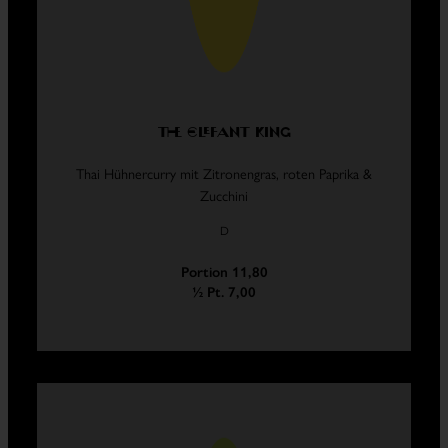
The Elefant King
Thai Hühnercurry mit Zitronengras, roten Paprika &
Zucchini
D
Portion 11,80
½ Pt. 7,00