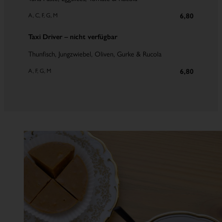
A, C, F, G, M
6,80
Taxi Driver – nicht verfügbar
Thunfisch, Jungzwiebel, Oliven, Gurke & Rucola
A, F, G, M
6,80