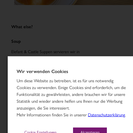
What else?
Soup
Elefant & Castle Suppen servieren wir in
Kombination mit einem Curry oder Sandwich auch
gerne in einer kleineren Portionsgröße. Damit bleibt
Wir verwenden Cookies
noch genügend Platz für unsere Desserts.
Um diese Website zu betreiben, ist es für uns notwendig
Karotten-Erdnuss-Ingwer Suppe
Cookies zu verwenden. Einige Cookies sind erforderlich, um die
E
5,60
Funktionalität zu gewährleisten, andere brauchen wir für unsere
AKTUELLE INFO:
Statistik und wieder andere helfen uns Ihnen nur die Werbung
Homemade Sweet Treats
-----Wir machen Sommerpause: von 06.07. - 17.08.2026
anzuzeigen, die Sie interessiert.
Königsdattel
mit Pistaziencreme
geschlossen !!!!-------
Mehr Informationen finden Sie in unserer
Datenschutzerklärung
.
G, H
2,90
Cookie Einstellungen
Akzeptieren