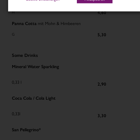
Laddu
ind. Buttertoffee
H
4,60
Panna Cotta
mit Mohn & Himbeeren
G
5,30
Some Drinks
Mineral Water Sparkling
0,33 l
2,90
Coca Cola / Cola Light
0,33l
3,30
San Pellegrino*