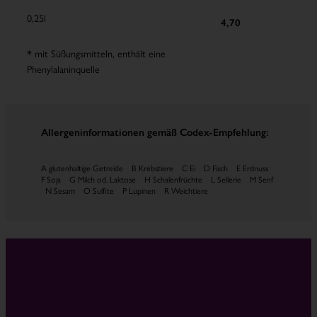
0,25l
4,70
* mit Süßungsmitteln, enthält eine
Phenylalaninquelle
Allergeninformationen gemäß Codex-Empfehlung:
A glutenhaltige Getreide B Krebstiere C Ei D Fisch E Erdnuss
F Soja G Milch od. Laktose H Schalenfrüchte L Sellerie M Senf
N Sesam O Sulfite P Lupinen R Weichtiere