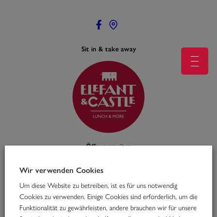
Zum
Inhalt
springen
Sit in & take away
Öffnungszeiten
Mo – Fr: 11:00 – 16:00
feiertags geschlossen
Wir verwenden Cookies
Um diese Website zu betreiben, ist es für uns notwendig
Cookies zu verwenden. Einige Cookies sind erforderlich, um die
Funktionalität zu gewährleisten, andere brauchen wir für unsere