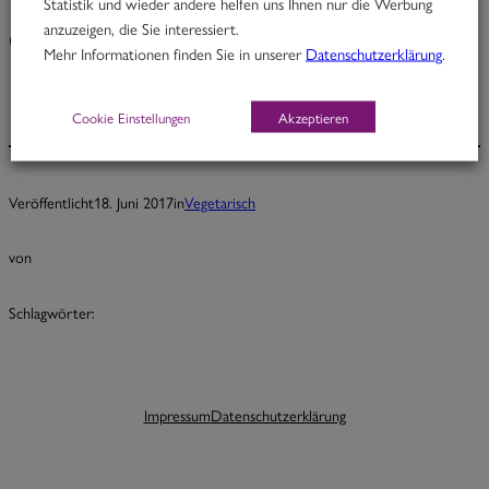
Statistik und wieder andere helfen uns Ihnen nur die Werbung
anzuzeigen, die Sie interessiert.
Chef Sunil
Mehr Informationen finden Sie in unserer
Datenschutzerklärung
.
Cookie Einstellungen
Akzeptieren
Veröffentlicht
18. Juni 2017
in
Vegetarisch
von
Schlagwörter:
Impressum
Datenschutzerklärung