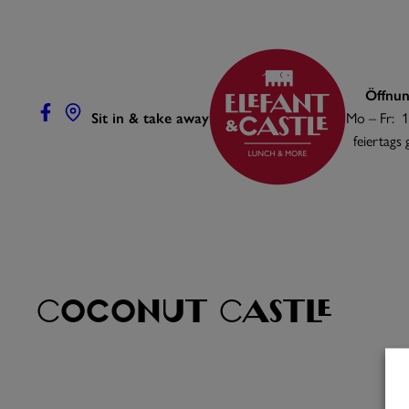
Zum
Inhalt
springen
Öffnun
Sit in & take away
Mo – Fr: 1
feiertags
Coconut Castle