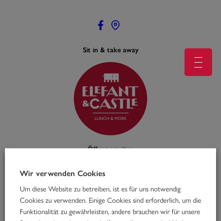
Zum
Inhalt
springen
Sit in & take away
Öffnungszeiten
Mo – Fr: 11:00 – 16:00
feiertags geschlossen
Wir verwenden Cookies
Um diese Website zu betreiben, ist es für uns notwendig
Cookies zu verwenden. Einige Cookies sind erforderlich, um die
Funktionalität zu gewährleisten, andere brauchen wir für unsere