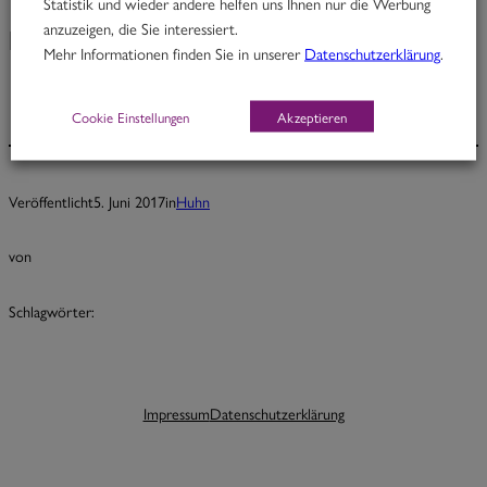
Statistik und wieder andere helfen uns Ihnen nur die Werbung
anzuzeigen, die Sie interessiert.
King George
Mehr Informationen finden Sie in unserer
Datenschutzerklärung
.
Cookie Einstellungen
Akzeptieren
Veröffentlicht
5. Juni 2017
in
Huhn
von
Schlagwörter:
Impressum
Datenschutzerklärung