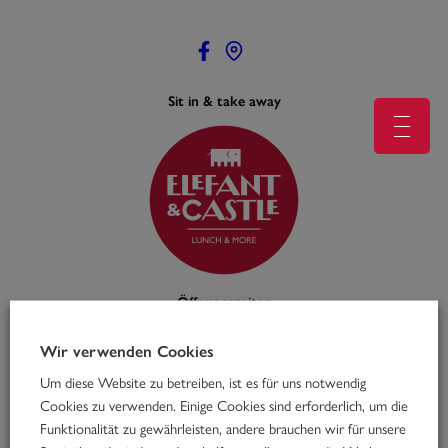
Zum
Inhalt
springen
Sit in & take away
Öffnungszeiten
Mo – Fr: 11:00 – 16:00
feiertags geschlossen
Wir verwenden Cookies
Um diese Website zu betreiben, ist es für uns notwendig
Cookies zu verwenden. Einige Cookies sind erforderlich, um die
Funktionalität zu gewährleisten, andere brauchen wir für unsere