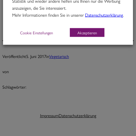
Statistik und wieder andere helfen uns Ihnen nur die Werbung
anzuzeigen, die Sie interessiert.
Little Buddha
Mehr Informationen finden Sie in unserer
Datenschutzerklärung
.
Cookie Einstellungen
Akzeptieren
Veröffentlicht
5. Juni 2017
in
Vegetarisch
von
Schlagwörter:
Impressum
Datenschutzerklärung