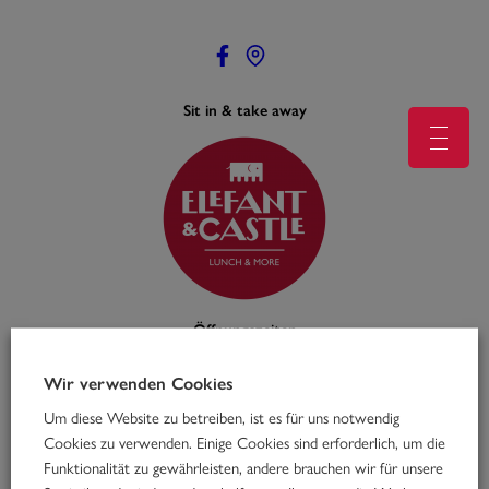
Zum
Inhalt
springen
Sit in & take away
Öffnungszeiten
Mo – Fr: 11:00 – 16:00
feiertags geschlossen
Wir verwenden Cookies
Um diese Website zu betreiben, ist es für uns notwendig
Cookies zu verwenden. Einige Cookies sind erforderlich, um die
Funktionalität zu gewährleisten, andere brauchen wir für unsere