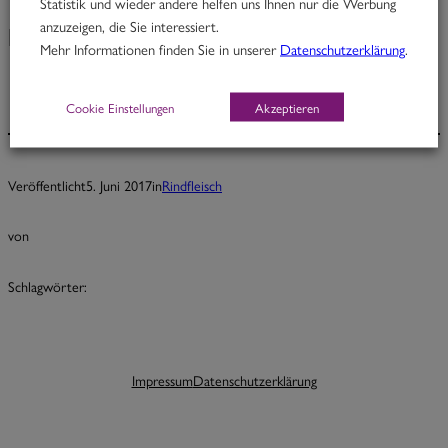
Statistik und wieder andere helfen uns Ihnen nur die Werbung
anzuzeigen, die Sie interessiert.
Peter Plum
Mehr Informationen finden Sie in unserer
Datenschutzerklärung
.
Cookie Einstellungen
Akzeptieren
Veröffentlicht
5. Juni 2017
in
Rindfleisch
von
Schlagwörter:
Impressum
Datenschutzerklärung