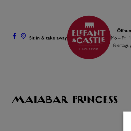
Zum
Inhalt
springen
Öffnun
Sit in & take away
Mo – Fr: 1
feiertags
Malabar Princess