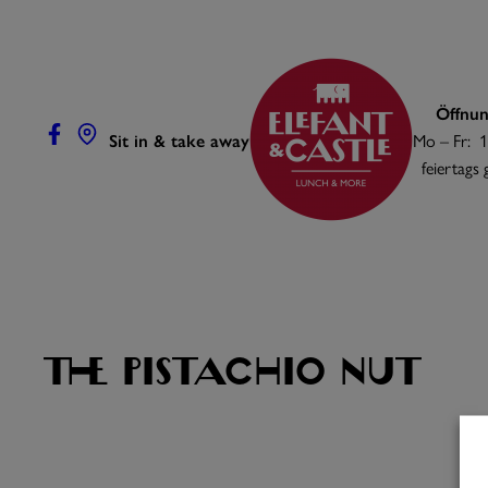
Zum
Inhalt
springen
Öffnun
Sit in & take away
Mo – Fr: 1
feiertags
The Pistachio Nut