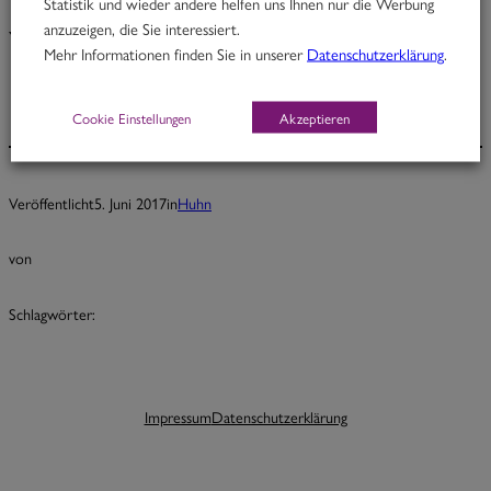
Statistik und wieder andere helfen uns Ihnen nur die Werbung
anzuzeigen, die Sie interessiert.
Yellow Submarine
Mehr Informationen finden Sie in unserer
Datenschutzerklärung
.
Cookie Einstellungen
Akzeptieren
Veröffentlicht
5. Juni 2017
in
Huhn
von
Schlagwörter:
Impressum
Datenschutzerklärung