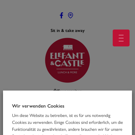
Zum
Inhalt
springen
Sit in & take away
Öffnungszeiten
Mo – Fr: 11:00 – 16:00
feiertags geschlossen
Wir verwenden Cookies
Um diese Website zu betreiben, ist es für uns notwendig
Cookies zu verwenden. Einige Cookies sind erforderlich, um die
Funktionalität zu gewährleisten, andere brauchen wir für unsere