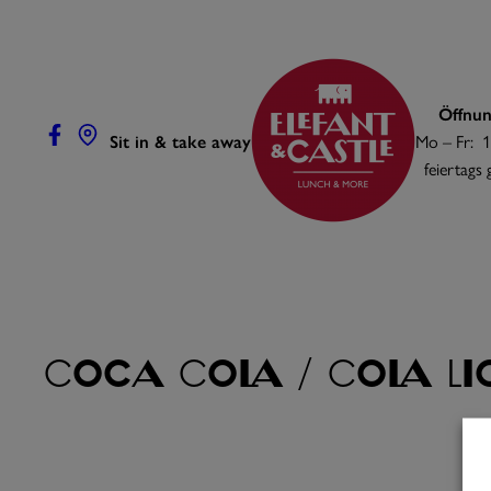
Zum
Inhalt
springen
Öffnun
Sit in & take away
Mo – Fr: 1
feiertags
Coca Cola / Cola Li