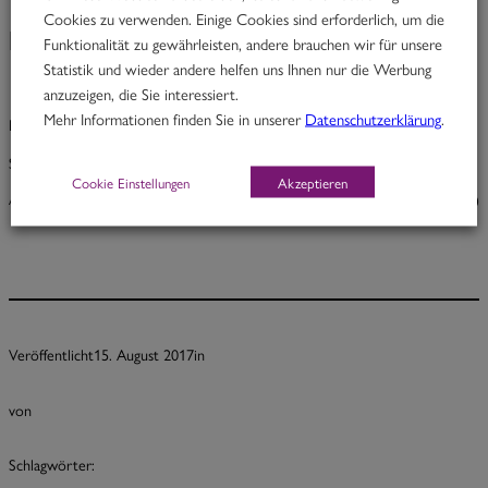
Cookies zu verwenden. Einige Cookies sind erforderlich, um die
Brady Bunch
Funktionalität zu gewährleisten, andere brauchen wir für unsere
Statistik und wieder andere helfen uns Ihnen nur die Werbung
anzuzeigen, die Sie interessiert.
Mehr Informationen finden Sie in unserer
Datenschutzerklärung
.
Brady Bunch
Schinken, Gouda, Ei, Senf, Tomate & Rucola
Cookie Einstellungen
Akzeptieren
A, C, F, G, M
5,70
Veröffentlicht
15. August 2017
in
von
Schlagwörter: