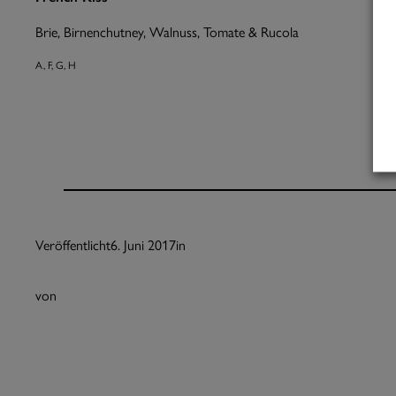
Brie, Birnenchutney, Walnuss, Tomate & Rucola
A, F, G, H
Veröffentlicht
6. Juni 2017
in
von