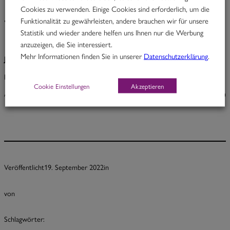
Cookies zu verwenden. Einige Cookies sind erforderlich, um die
Joanna’s Dream
Funktionalität zu gewährleisten, andere brauchen wir für unsere
Statistik und wieder andere helfen uns Ihnen nur die Werbung
anzuzeigen, die Sie interessiert.
Mehr Informationen finden Sie in unserer
Datenschutzerklärung
.
Joanna’s Dream
Brie, Avocado, Feigenchutney & Rucola
Cookie Einstellungen
Akzeptieren
A, F, G
6,80
Veröffentlicht
19. September 2022
in
von
Schlagwörter: