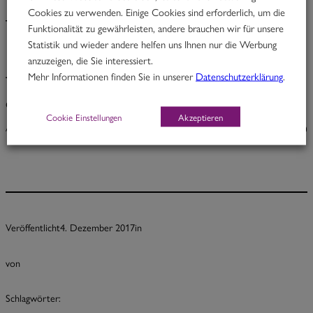
Cookies zu verwenden. Einige Cookies sind erforderlich, um die
The great Rupert
Funktionalität zu gewährleisten, andere brauchen wir für unsere
Statistik und wieder andere helfen uns Ihnen nur die Werbung
anzuzeigen, die Sie interessiert.
Mehr Informationen finden Sie in unserer
Datenschutzerklärung
.
The great Rupert
Cheddar, Feta-Walnuss, Apfelchutney, Tomate & Rucola
Cookie Einstellungen
Akzeptieren
A, F, G, H
5,00
Veröffentlicht
4. Dezember 2017
in
von
Schlagwörter: