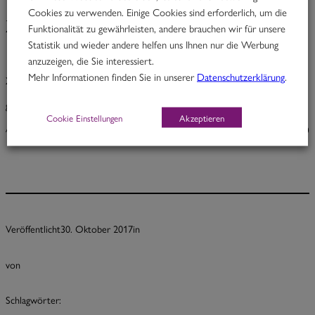
Cookies zu verwenden. Einige Cookies sind erforderlich, um die
Xenia
Funktionalität zu gewährleisten, andere brauchen wir für unsere
Statistik und wieder andere helfen uns Ihnen nur die Werbung
anzuzeigen, die Sie interessiert.
Mehr Informationen finden Sie in unserer
Datenschutzerklärung
.
Xenia
gebr. Hühnerbrust in Zitronen-Oreganopaste, Tomate & Rucola
Cookie Einstellungen
Akzeptieren
A, C, F, G, M
6,50
Veröffentlicht
30. Oktober 2017
in
von
Schlagwörter: