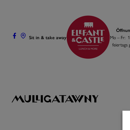
Zum
Inhalt
springen
Öffnun
Sit in & take away
Mo – Fr: 1
feiertags
Mulligatawny