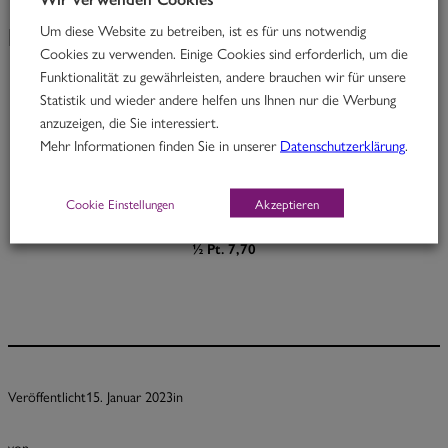
Um diese Website zu betreiben, ist es für uns notwendig
KW 03/23
Cookies zu verwenden. Einige Cookies sind erforderlich, um die
Funktionalität zu gewährleisten, andere brauchen wir für unsere
Statistik und wieder andere helfen uns Ihnen nur die Werbung
Big Brother
anzuzeigen, die Sie interessiert.
Mehr Informationen finden Sie in unserer
Datenschutzerklärung
.
Rindfleisch in Ingwer-Kokoscurry mit Cashewnüssen & Zucchini
H
Cookie Einstellungen
Akzeptieren
Portion 12,70
½ Pt. 7,70
Veröffentlicht
15. Januar 2023
in
von