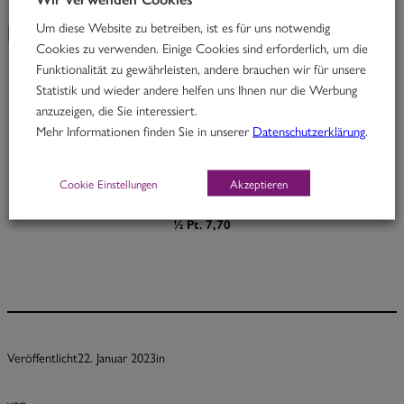
Um diese Website zu betreiben, ist es für uns notwendig
KW 04/23
Cookies zu verwenden. Einige Cookies sind erforderlich, um die
Funktionalität zu gewährleisten, andere brauchen wir für unsere
Statistik und wieder andere helfen uns Ihnen nur die Werbung
Big Brother
anzuzeigen, die Sie interessiert.
Mehr Informationen finden Sie in unserer
Datenschutzerklärung
.
Rindfleisch in Ingwer-Kokoscurry mit Cashewnüssen & Zucchini
H
Cookie Einstellungen
Akzeptieren
Portion 12,70
½ Pt. 7,70
Veröffentlicht
22. Januar 2023
in
von