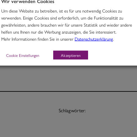
Wir verwenden Cookies
Um diese Website zu betreiben, ist es für uns notwendig Cookies zu
Rindfleisch in Kurkuma-Aprikosen-Linsencurry & Süßkartoffeln
verwenden. Einige Cookies sind erforderlich, um die Funktionalität zu
gewährleisten, andere brauchen wir für unsere Statistik und wieder andere
M, O
helfen uns Ihnen nur die Werbung anzuzeigen, die Sie interessiert.
Mehr Informationen finden Sie in unserer
Datenschutzerklärung
.
Portion 12,70
½ Pt. 7,70
Cookie Einstellungen
Akzeptieren
Schlagwörter: