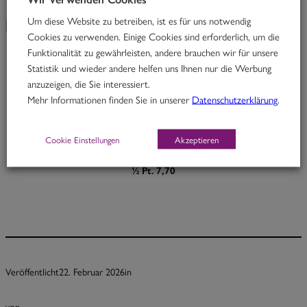
Um diese Website zu betreiben, ist es für uns notwendig
KW 09/26
Cookies zu verwenden. Einige Cookies sind erforderlich, um die
Funktionalität zu gewährleisten, andere brauchen wir für unsere
Statistik und wieder andere helfen uns Ihnen nur die Werbung
Red Butterfly
anzuzeigen, die Sie interessiert.
Mehr Informationen finden Sie in unserer
Datenschutzerklärung
.
Thai Rindfleischcurry mit Limettenblättern und Melanzani
D
Cookie Einstellungen
Akzeptieren
Portion 12,70
½ Pt. 7,70
Veröffentlicht
22. Februar 2026
in
von