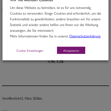
Um diese Website zu betreiben, ist es für uns notwendig
KW 10/26
Cookies zu verwenden. Einige Cookies sind erforderlich, um die
Funktionalität zu gewährleisten, andere brauchen wir für unsere
Statistik und wieder andere helfen uns Ihnen nur die Werbung
Red Butterfly
anzuzeigen, die Sie interessiert.
Mehr Informationen finden Sie in unserer
Datenschutzerklärung
.
Thai Rindfleischcurry mit Limettenblättern und Melanzani
D
Cookie Einstellungen
Akzeptieren
Portion 12,70
½ Pt. 7,70
Veröffentlicht
2. März 2026
in
von