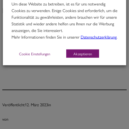
Um diese Website zu betreiben, ist es für uns notwendig
Cookies zu verwenden. Einige Cookies sind erforderlich, um die
KW 11/23
Funktionalität zu gewährleisten, andere brauchen wir für unsere
Statistik und wieder andere helfen uns Ihnen nur die Werbung
anzuzeigen, die Sie interessiert.
Bollywood
Mehr Informationen finden Sie in unserer
Datenschutzerklärung
.
Rindfleischcurry mit roten Paprika & Kidneybohnen
Cookie Einstellungen
Akzeptieren
Portion 12,30
½ Pt. 7,50
Veröffentlicht
12. März 2023
in
von