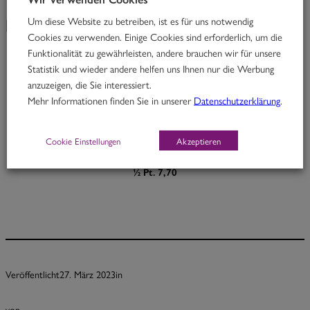
Um diese Website zu betreiben, ist es für uns notwendig
KW 13/23
Cookies zu verwenden. Einige Cookies sind erforderlich, um die
Funktionalität zu gewährleisten, andere brauchen wir für unsere
Statistik und wieder andere helfen uns Ihnen nur die Werbung
The Temptation
anzuzeigen, die Sie interessiert.
Mehr Informationen finden Sie in unserer
Datenschutzerklärung
.
Rindfleisch in Kurkuma-Aprikosen-Linsencurry & Süßkartoffeln
M, O
Cookie Einstellungen
Akzeptieren
Portion 12,70
½ Pt. 7,70
Veröffentlicht
27. März 2023
in
von