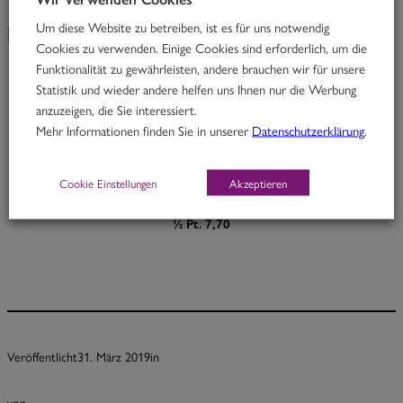
Um diese Website zu betreiben, ist es für uns notwendig
KW 14/19
Cookies zu verwenden. Einige Cookies sind erforderlich, um die
Funktionalität zu gewährleisten, andere brauchen wir für unsere
Statistik und wieder andere helfen uns Ihnen nur die Werbung
Mr. Madras
anzuzeigen, die Sie interessiert.
Mehr Informationen finden Sie in unserer
Datenschutzerklärung
.
Rindfleisch in würzigem Madrascurry mit Süßkartoffeln
M, O
Cookie Einstellungen
Akzeptieren
Portion 12,70
½ Pt. 7,70
Veröffentlicht
31. März 2019
in
von