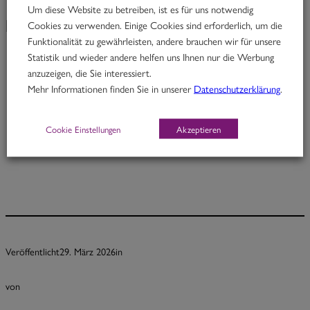
Um diese Website zu betreiben, ist es für uns notwendig
Cookies zu verwenden. Einige Cookies sind erforderlich, um die
KW 14/26
Funktionalität zu gewährleisten, andere brauchen wir für unsere
Statistik und wieder andere helfen uns Ihnen nur die Werbung
anzuzeigen, die Sie interessiert.
Johnny Pepper
Mehr Informationen finden Sie in unserer
Datenschutzerklärung
.
Rindfleisch in Pfeffer-Kardamom-Kokoscurry mit Fisolen
Cookie Einstellungen
Akzeptieren
Portion 12,70
½ Pt. 7,70
Veröffentlicht
29. März 2026
in
von