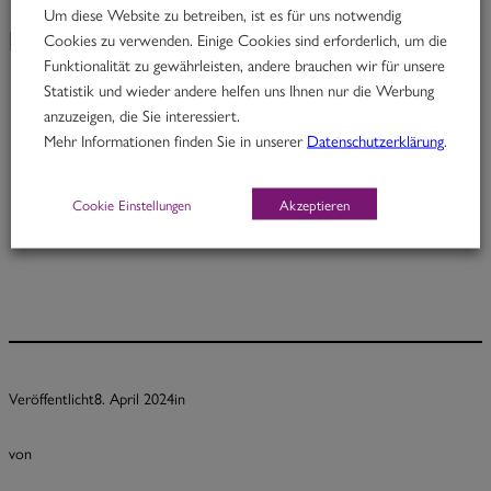
Um diese Website zu betreiben, ist es für uns notwendig
Cookies zu verwenden. Einige Cookies sind erforderlich, um die
KW 15/24
Funktionalität zu gewährleisten, andere brauchen wir für unsere
Statistik und wieder andere helfen uns Ihnen nur die Werbung
anzuzeigen, die Sie interessiert.
Johnny Pepper
Mehr Informationen finden Sie in unserer
Datenschutzerklärung
.
Rindfleisch in Pfeffer-Kardamom-Kokoscurry mit Fisolen
Cookie Einstellungen
Akzeptieren
Portion 12,70
½ Pt. 7,70
Veröffentlicht
8. April 2024
in
von