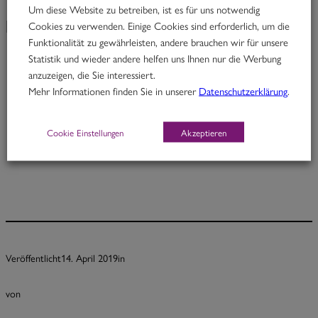
Um diese Website zu betreiben, ist es für uns notwendig
Cookies zu verwenden. Einige Cookies sind erforderlich, um die
KW 16/19
Funktionalität zu gewährleisten, andere brauchen wir für unsere
Statistik und wieder andere helfen uns Ihnen nur die Werbung
anzuzeigen, die Sie interessiert.
Johnny Pepper
Mehr Informationen finden Sie in unserer
Datenschutzerklärung
.
Rindfleisch in Pfeffer-Kardamom-Kokoscurry mit Fisolen
Cookie Einstellungen
Akzeptieren
Portion 12,70
½ Pt. 7,70
Veröffentlicht
14. April 2019
in
von