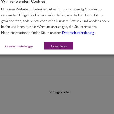
Wir verwenden Cookies
Um diese Website zu betreiben, ist es für uns notwendig Cookies zu
Rindfleisch in Kurkuma-Aprikosen-Linsencurry & Süßkartoffeln
verwenden. Einige Cookies sind erforderlich, um die Funktionalität zu
gewährleisten, andere brauchen wir für unsere Statistik und wieder andere
M, O
helfen uns Ihnen nur die Werbung anzuzeigen, die Sie interessiert.
Mehr Informationen finden Sie in unserer
Datenschutzerklärung
.
Portion 12,70
½ Pt. 7,70
Cookie Einstellungen
Akzeptieren
Schlagwörter: