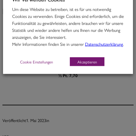
Um diese Website zu betreiben, ist es für uns notwendig
KW 18/23
Cookies zu verwenden. Einige Cookies sind erforderlich, um die
Funktionalität zu gewährleisten, andere brauchen wir für unsere
Statistik und wieder andere helfen uns Ihnen nur die Werbung
Big Brother
anzuzeigen, die Sie interessiert.
Mehr Informationen finden Sie in unserer
Datenschutzerklärung
.
Rindfleisch in Ingwer-Kokoscurry mit Cashewnüssen & Zucchini
H
Cookie Einstellungen
Akzeptieren
Portion 12,70
½ Pt. 7,70
Veröffentlicht
1. Mai 2023
in
von