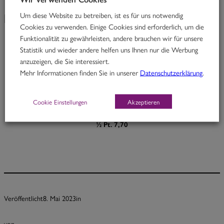
Um diese Website zu betreiben, ist es für uns notwendig
KW 19/23
Cookies zu verwenden. Einige Cookies sind erforderlich, um die
Funktionalität zu gewährleisten, andere brauchen wir für unsere
Statistik und wieder andere helfen uns Ihnen nur die Werbung
Big Brother
anzuzeigen, die Sie interessiert.
Mehr Informationen finden Sie in unserer
Datenschutzerklärung
.
Rindfleisch in Ingwer-Kokoscurry mit Cashewnüssen & Zucchini
H
Cookie Einstellungen
Akzeptieren
Portion 12,70
½ Pt. 7,70
Veröffentlicht
8. Mai 2023
in
von