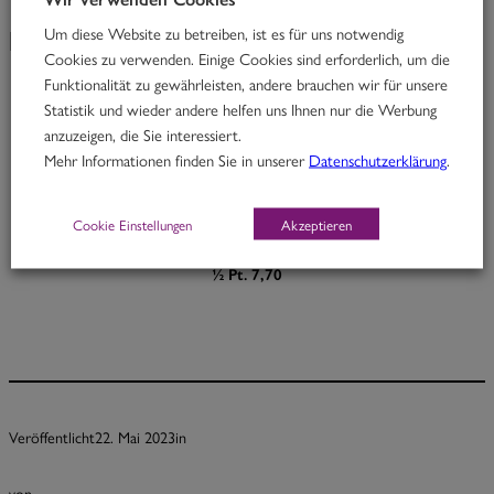
Um diese Website zu betreiben, ist es für uns notwendig
KW 21/23
Cookies zu verwenden. Einige Cookies sind erforderlich, um die
Funktionalität zu gewährleisten, andere brauchen wir für unsere
Statistik und wieder andere helfen uns Ihnen nur die Werbung
Mr. Madras
anzuzeigen, die Sie interessiert.
Mehr Informationen finden Sie in unserer
Datenschutzerklärung
.
Rindfleisch in würzigem Madrascurry mit Süßkartoffeln
M, O
Cookie Einstellungen
Akzeptieren
Portion 12,70
½ Pt. 7,70
Veröffentlicht
22. Mai 2023
in
von