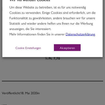
Um diese Website zu betreiben, ist es für uns notwendig
KW 21/20
Cookies zu verwenden. Einige Cookies sind erforderlich, um die
Funktionalität zu gewährleisten, andere brauchen wir für unsere
Statistik und wieder andere helfen uns Ihnen nur die Werbung
Big Brother
anzuzeigen, die Sie interessiert.
Mehr Informationen finden Sie in unserer
Datenschutzerklärung
.
Rindfleisch in Ingwer-Kokoscurry mit Cashewnüssen & Zucchini
H
Cookie Einstellungen
Akzeptieren
Portion 12,70
½ Pt. 7,70
Veröffentlicht
18. Mai 2020
in
von