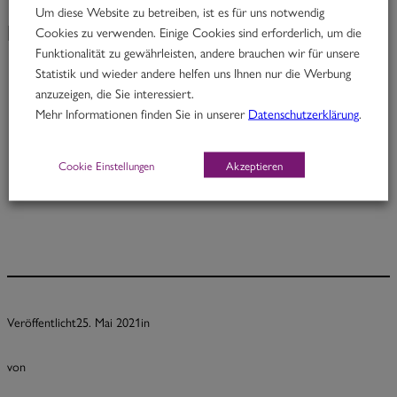
Um diese Website zu betreiben, ist es für uns notwendig
Cookies zu verwenden. Einige Cookies sind erforderlich, um die
KW 21/21
Funktionalität zu gewährleisten, andere brauchen wir für unsere
Statistik und wieder andere helfen uns Ihnen nur die Werbung
anzuzeigen, die Sie interessiert.
Johnny Pepper
Mehr Informationen finden Sie in unserer
Datenschutzerklärung
.
Rindfleisch in Pfeffer-Kardamom-Kokoscurry mit Fisolen
Cookie Einstellungen
Akzeptieren
Portion 12,70
½ Pt. 7,70
Veröffentlicht
25. Mai 2021
in
von