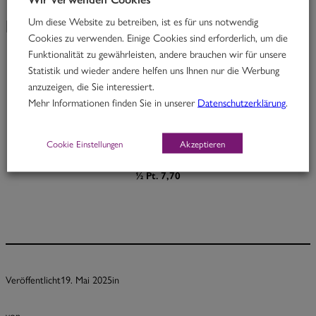
Um diese Website zu betreiben, ist es für uns notwendig
KW 21/25
Cookies zu verwenden. Einige Cookies sind erforderlich, um die
Funktionalität zu gewährleisten, andere brauchen wir für unsere
Statistik und wieder andere helfen uns Ihnen nur die Werbung
Red Butterfly
anzuzeigen, die Sie interessiert.
Mehr Informationen finden Sie in unserer
Datenschutzerklärung
.
Thai Rindfleischcurry mit Limettenblättern und Melanzani
D
Cookie Einstellungen
Akzeptieren
Portion 12,70
½ Pt. 7,70
Veröffentlicht
19. Mai 2025
in
von