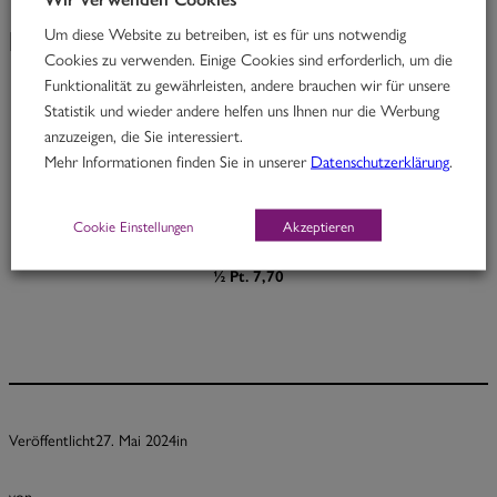
Um diese Website zu betreiben, ist es für uns notwendig
KW 22/24
Cookies zu verwenden. Einige Cookies sind erforderlich, um die
Funktionalität zu gewährleisten, andere brauchen wir für unsere
Statistik und wieder andere helfen uns Ihnen nur die Werbung
The Temptation
anzuzeigen, die Sie interessiert.
Mehr Informationen finden Sie in unserer
Datenschutzerklärung
.
Rindfleisch in Kurkuma-Aprikosen-Linsencurry & Süßkartoffeln
M, O
Cookie Einstellungen
Akzeptieren
Portion 12,70
½ Pt. 7,70
Veröffentlicht
27. Mai 2024
in
von