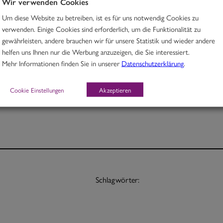
Wir verwenden Cookies
Um diese Website zu betreiben, ist es für uns notwendig Cookies zu
Rindfleisch in Ingwer-Kokoscurry mit Cashewnüssen & Zucchini
verwenden. Einige Cookies sind erforderlich, um die Funktionalität zu
gewährleisten, andere brauchen wir für unsere Statistik und wieder andere
H
helfen uns Ihnen nur die Werbung anzuzeigen, die Sie interessiert.
Mehr Informationen finden Sie in unserer
Datenschutzerklärung
.
Portion 12,70
½ Pt. 7,70
Cookie Einstellungen
Akzeptieren
Schlagwörter: