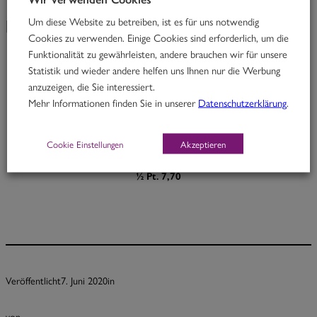
Um diese Website zu betreiben, ist es für uns notwendig
KW 24/20
Cookies zu verwenden. Einige Cookies sind erforderlich, um die
Funktionalität zu gewährleisten, andere brauchen wir für unsere
Statistik und wieder andere helfen uns Ihnen nur die Werbung
Hangover
anzuzeigen, die Sie interessiert.
Mehr Informationen finden Sie in unserer
Datenschutzerklärung
.
Thai Rindfleischcurry mit Zitronengras, Chili & Kartoffeln
H, E
Cookie Einstellungen
Akzeptieren
Portion 12,70
½ Pt. 7,70
Veröffentlicht
7. Juni 2020
in
von