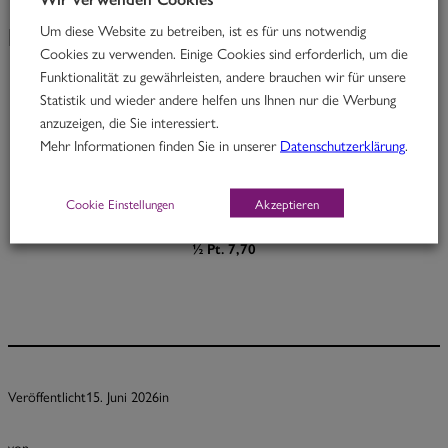
Um diese Website zu betreiben, ist es für uns notwendig
KW 25/26
Cookies zu verwenden. Einige Cookies sind erforderlich, um die
Funktionalität zu gewährleisten, andere brauchen wir für unsere
Statistik und wieder andere helfen uns Ihnen nur die Werbung
Red Butterfly
anzuzeigen, die Sie interessiert.
Mehr Informationen finden Sie in unserer
Datenschutzerklärung
.
Thai Rindfleischcurry mit Limettenblättern und Melanzani
D
Cookie Einstellungen
Akzeptieren
Portion 12,70
½ Pt. 7,70
Veröffentlicht
15. Juni 2026
in
von