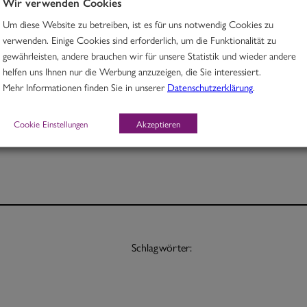
Wir verwenden Cookies
Um diese Website zu betreiben, ist es für uns notwendig Cookies zu
Rindfleisch mit Linsen und Hokkaidokürbis in Kurkuma-Aprikosencurry
verwenden. Einige Cookies sind erforderlich, um die Funktionalität zu
gewährleisten, andere brauchen wir für unsere Statistik und wieder andere
M, O
helfen uns Ihnen nur die Werbung anzuzeigen, die Sie interessiert.
Mehr Informationen finden Sie in unserer
Datenschutzerklärung
.
Portion 12,30
½ Pt. 7,50
Cookie Einstellungen
Akzeptieren
Schlagwörter: