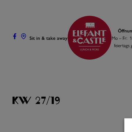
Zum
Inhalt
springen
Öffnun
Sit in & take away
Mo – Fr: 1
feiertags
KW 27/19