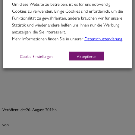
Um diese Website zu betreiben, ist es für uns notwendig
Cookies zu verwenden. Einige Cookies sind erforderlich, um die
KW 35/19
Funktionalität zu gewährleisten, andere brauchen wir für unsere
Statistik und wieder andere helfen uns Ihnen nur die Werbung
anzuzeigen, die Sie interessiert.
Johnny Pepper
Mehr Informationen finden Sie in unserer
Datenschutzerklärung
.
Rindfleisch in Pfeffer-Kardamom-Kokoscurry mit Fisolen
Cookie Einstellungen
Akzeptieren
Portion 12,70
½ Pt. 7,70
Veröffentlicht
26. August 2019
in
von