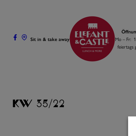
Zum
Inhalt
springen
Öffnun
Sit in & take away
Mo – Fr: 1
feiertags
KW 35/22