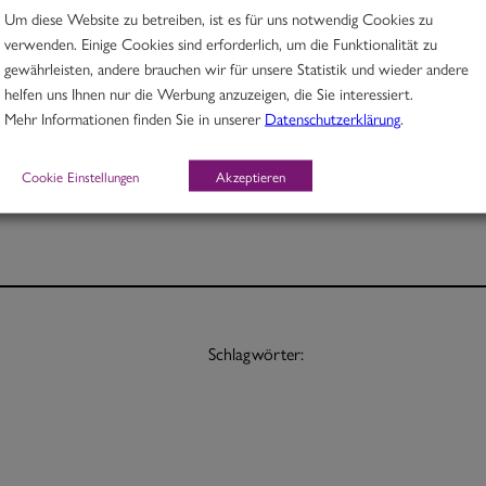
Um diese Website zu betreiben, ist es für uns notwendig Cookies zu
verwenden. Einige Cookies sind erforderlich, um die Funktionalität zu
Rindfleisch in Pfeffer-Kardamom-Kokoscurry mit Fisolen
gewährleisten, andere brauchen wir für unsere Statistik und wieder andere
helfen uns Ihnen nur die Werbung anzuzeigen, die Sie interessiert.
Portion 12,70
Mehr Informationen finden Sie in unserer
Datenschutzerklärung
.
½ Pt. 7,70
Cookie Einstellungen
Akzeptieren
Schlagwörter: