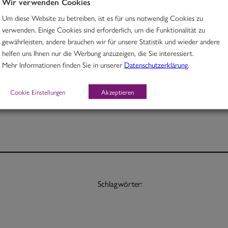
Wir verwenden Cookies
Um diese Website zu betreiben, ist es für uns notwendig Cookies zu
Rindfleisch in würzigem Madrascurry mit Süßkartoffeln
verwenden. Einige Cookies sind erforderlich, um die Funktionalität zu
gewährleisten, andere brauchen wir für unsere Statistik und wieder andere
M, O
helfen uns Ihnen nur die Werbung anzuzeigen, die Sie interessiert.
Mehr Informationen finden Sie in unserer
Datenschutzerklärung
.
Portion 12,70
½ Pt. 7,70
Cookie Einstellungen
Akzeptieren
Schlagwörter: