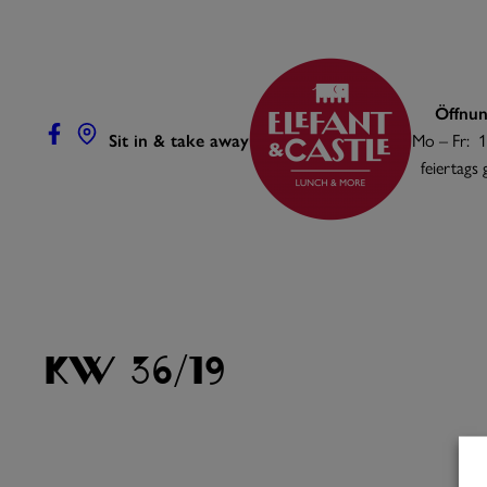
Zum
Inhalt
springen
Öffnun
Sit in & take away
Mo – Fr: 1
feiertags
KW 36/19