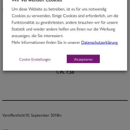
Um diese Website zu betreiben, ist es für uns notwendig
KW 37
Cookies zu verwenden. Einige Cookies sind erforderlich, um die
Funktionalität zu gewährleisten, andere brauchen wir für unsere
Statistik und wieder andere helfen uns Ihnen nur die Werbung
The Temptation
anzuzeigen, die Sie interessiert.
Mehr Informationen finden Sie in unserer
Datenschutzerklärung
.
Rindfleisch mit Linsen und Hokkaidokürbis in Kurkuma-Aprikosencurry
M, O
Cookie Einstellungen
Akzeptieren
Portion 12,30
½ Pt. 7,50
Veröffentlicht
10. September 2018
in
von