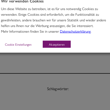
Wir verwenden Cookies
Um diese Website zu betreiben, ist es für uns notwendig Cookies zu
Rindfleisch mit Linsen und Hokkaidokürbis in Kurkuma-Aprikosencurry
verwenden. Einige Cookies sind erforderlich, um die Funktionalität zu
gewährleisten, andere brauchen wir für unsere Statistik und wieder andere
M, O
helfen uns Ihnen nur die Werbung anzuzeigen, die Sie interessiert.
Mehr Informationen finden Sie in unserer
Datenschutzerklärung
.
Portion 12,30
½ Pt. 7,50
Cookie Einstellungen
Akzeptieren
Schlagwörter: