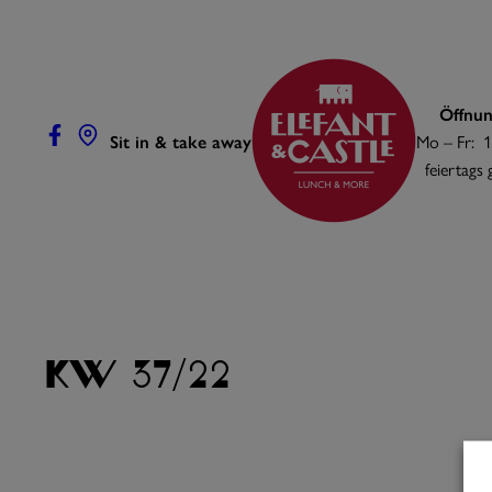
Zum
Inhalt
springen
Öffnun
Sit in & take away
Mo – Fr: 1
feiertags
KW 37/22