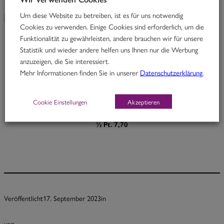
Um diese Website zu betreiben, ist es für uns notwendig
KW 37/23
Cookies zu verwenden. Einige Cookies sind erforderlich, um die
Funktionalität zu gewährleisten, andere brauchen wir für unsere
Statistik und wieder andere helfen uns Ihnen nur die Werbung
Red Butterfly
anzuzeigen, die Sie interessiert.
Mehr Informationen finden Sie in unserer
Datenschutzerklärung
.
Thai Rindfleischcurry mit Limettenblättern und Melanzani
D
Cookie Einstellungen
Akzeptieren
Portion 12,70
½ Pt. 7,70
Veröffentlicht
17. September 2023
in
von