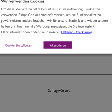
Wir verwenden Cookies
Um diese Website zu betreiben, ist es für uns notwendig Cookies zu
Rindfleisch in würzigem Madrascurry mit Süßkartoffeln
verwenden. Einige Cookies sind erforderlich, um die Funktionalität zu
gewährleisten, andere brauchen wir für unsere Statistik und wieder andere
M, O
helfen uns Ihnen nur die Werbung anzuzeigen, die Sie interessiert.
Mehr Informationen finden Sie in unserer
Datenschutzerklärung
.
Portion 12,70
½ Pt. 7,70
Cookie Einstellungen
Akzeptieren
Schlagwörter: