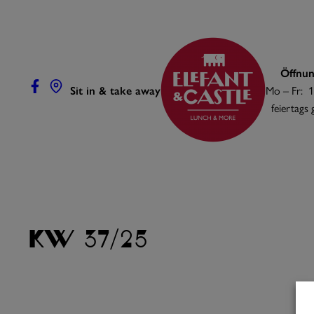
Zum
Inhalt
springen
Öffnun
Sit in & take away
Mo – Fr: 1
feiertags
KW 37/25