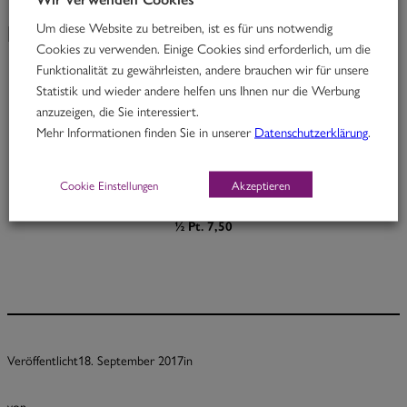
Um diese Website zu betreiben, ist es für uns notwendig
KW 38
Cookies zu verwenden. Einige Cookies sind erforderlich, um die
Funktionalität zu gewährleisten, andere brauchen wir für unsere
Statistik und wieder andere helfen uns Ihnen nur die Werbung
The Temptation
anzuzeigen, die Sie interessiert.
Mehr Informationen finden Sie in unserer
Datenschutzerklärung
.
Rindfleisch mit Linsen und Hokkaidokürbis in Kurkuma-Aprikosencurry
M, O
Cookie Einstellungen
Akzeptieren
Portion 12,30
½ Pt. 7,50
Veröffentlicht
18. September 2017
in
von