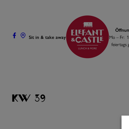
Zum
Inhalt
springen
Öffnun
Sit in & take away
Mo – Fr: 1
feiertags
KW 39