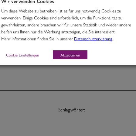
Wir verwenden Cookies
Um diese Website zu betreiben, ist es für uns notwendig Cookies zu
Rindfleisch in Kurkuma-Aprikosen-Linsencurry & Süßkartoffeln
verwenden. Einige Cookies sind erforderlich, um die Funktionalität zu
gewährleisten, andere brauchen wir für unsere Statistik und wieder andere
M, O
helfen uns Ihnen nur die Werbung anzuzeigen, die Sie interessiert.
Mehr Informationen finden Sie in unserer
Datenschutzerklärung
.
Portion 12,70
½ Pt. 7,70
Cookie Einstellungen
Akzeptieren
Schlagwörter: