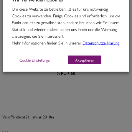
Um diese Website zu betreiben, ist es für uns notwendig
KW 4
Cookies zu verwenden. Einige Cookies sind erforderlich, um die
Funktionalität zu gewährleisten, andere brauchen wir für unsere
Statistik und wieder andere helfen uns Ihnen nur die Werbung
High Fidelity
anzuzeigen, die Sie interessiert.
Mehr Informationen finden Sie in unserer
Datenschutzerklärung
.
Rindfleisch in Mandel-Petersilcurry mit Zucchini
H
Cookie Einstellungen
Akzeptieren
Portion 12,30
½ Pt. 7,50
Veröffentlicht
21. Januar 2018
in
von