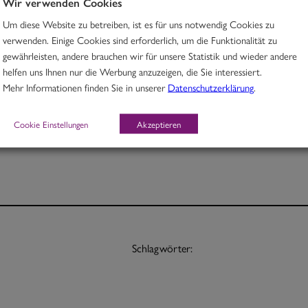
Wir verwenden Cookies
Um diese Website zu betreiben, ist es für uns notwendig Cookies zu
Rindfleisch in würzigem Madrascurry mit Süßkartoffeln
verwenden. Einige Cookies sind erforderlich, um die Funktionalität zu
gewährleisten, andere brauchen wir für unsere Statistik und wieder andere
M, O
helfen uns Ihnen nur die Werbung anzuzeigen, die Sie interessiert.
Mehr Informationen finden Sie in unserer
Datenschutzerklärung
.
Portion 12,70
½ Pt. 7,70
Cookie Einstellungen
Akzeptieren
Schlagwörter: